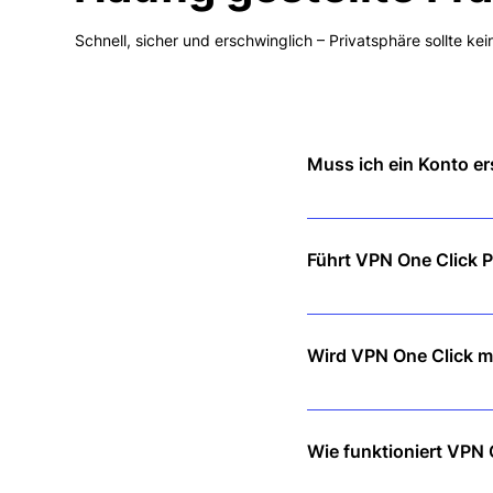
Schnell, sicher und erschwinglich – Privatsphäre sollte k
Muss ich ein Konto e
Nein! Laden Sie einfach d
Anmeldung erforderlich.
Führt VPN One Click P
Nein. Wir befolgen eine st
Wird VPN One Click m
Überhaupt nicht! Unsere 
ohne Verzögerungen.
Wie funktioniert VPN 