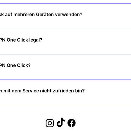
lt Ihren Internetverkehr und verbirgt Ihre IP-Adresse, sodass Sie o
ck auf mehreren Geräten verwenden?
nt deckt mehrere Geräte ab, sodass Sie auf allen Ihren Geräten ges
PN One Click legal?
sten Ländern legal. Wir empfehlen jedoch, vor der Nutzung die loka
PN One Click?
herunter, klicken Sie auf „Verbinden“ und Sie sind sofort geschützt 
h mit dem Service nicht zufrieden bin?
 Geld-zurück-Garantie, damit Sie es ohne Risiko ausprobieren können