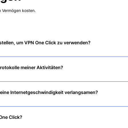
ein Vermögen kosten.
rstellen, um VPN One Click zu verwenden?
ie App herunter, tippen Sie auf „Verbinden“ und genießen Sie sofort I
rotokolle meiner Aktivitäten?
rikte No-Logs-Richtlinie, das heißt, wir verfolgen oder speichern kein
eine Internetgeschwindigkeit verlangsamen?
Hochgeschwindigkeitsserver sorgen für reibungsloses Surfen, Strea
One Click?