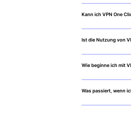
VPN One Click verschlüsse
bleiben.
Kann ich VPN One Cli
Ja! Ein einziges Abonneme
Ist die Nutzung von V
Ja, VPNs sind in den mei
prüfen.
Wie beginne ich mit V
Laden Sie einfach die App 
Einrichtung erforderlich!
Was passiert, wenn ic
Wir bieten eine 30-tägige