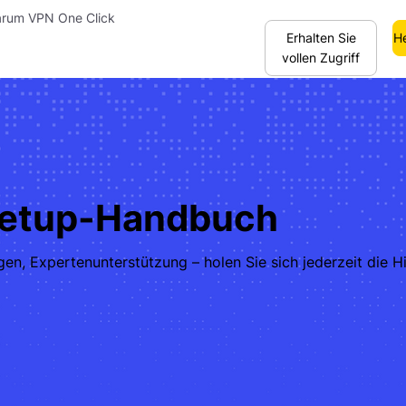
rum VPN One Click
Erhalten Sie
He
vollen Zugriff
Setup-Handbuch
en, Expertenunterstützung – holen Sie sich jederzeit die Hil