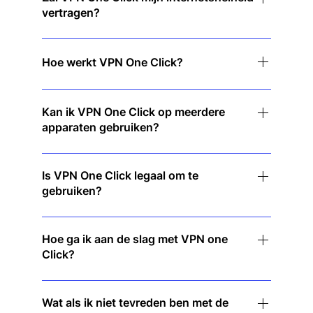
vertragen?
bijhouden of opslaan.
Helemaal niet! Onze supersnelle servers zorgen
voor soepel browsen, streamen en downloaden
Hoe werkt VPN One Click?
zonder vertraging.
VPN One Click versleutelt uw internetverkeer en
verbergt uw IP-adres, zodat u veilig en anoniem
Kan ik VPN One Click op meerdere
apparaten gebruiken?
online blijft.
Jazeker! Eén abonnement geldt voor meerdere
apparaten, zodat u op al uw gadgets beschermd
Is VPN One Click legaal om te
gebruiken?
blijft.
Ja, VPN's zijn legaal in de meeste landen. We
raden echter aan om de lokale regelgeving te
Hoe ga ik aan de slag met VPN one
Click?
controleren voor gebruik.
Download de app, klik op 'Verbinden' en u bent
direct beschermd. Er is geen ingewikkelde
Wat als ik niet tevreden ben met de