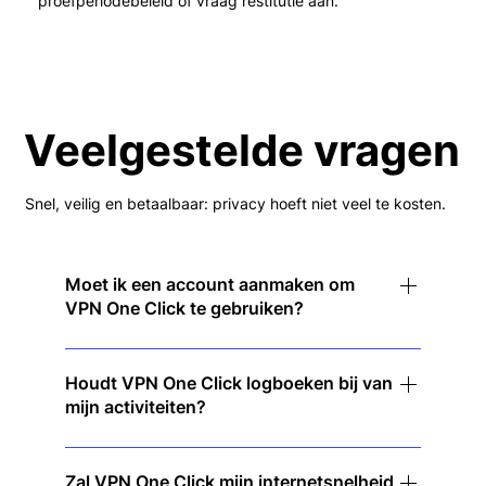
proefperiodebeleid of vraag restitutie aan.
Veelgestelde vragen
Snel, veilig en betaalbaar: privacy hoeft niet veel te kosten.
Moet ik een account aanmaken om
VPN One Click te gebruiken?
Nee! Download gewoon de app, tik om
verbinding te maken en geniet direct van privacy.
Houdt VPN One Click logboeken bij van
mijn activiteiten?
Aanmelden is niet nodig.
Nee. Wij hanteren een strikt 'geen logs'-beleid,
wat betekent dat wij uw online activiteiten niet
Zal VPN One Click mijn internetsnelheid