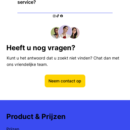
service?
installatie nodig!
Wij bieden een 30 dagen geld-terug-garantie,
zodat u het zonder risico kunt uitproberen!
Heeft u nog vragen?
Kunt u het antwoord dat u zoekt niet vinden? Chat dan met
ons vriendelijke team.
Neem contact op
Product & Prijzen
Prijzen