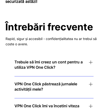
securizată astăzi!
Întrebări frecvente
Rapid, sigur și accesibil - confidențialitatea nu ar trebui să
coste o avere.
Trebuie să îmi creez un cont pentru a
utiliza VPN One Click?
Nu! Doar descărcați aplicația, atingeți pentru a vă
conecta și bucurați-vă de confidențialitate
VPN One Click păstrează jurnalele
activității mele?
instantanee - nu este necesară înregistrarea.
Nu. Urmăm o politică strictă de interzicere a
jurnalelor, ceea ce înseamnă că nu urmărim și nu
VPN One Click îmi va încetini viteza