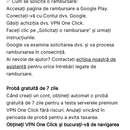
✅ Cum se solicită o rambursare:
Accesați pagina de rambursare a Google Play.
Conectați-vă cu Contul dvs. Google.
Găsiți achiziția dvs. VPN One Click.
Faceți clic pe „Solicitați o rambursare” și urmați
instrucțiunile.
Google va examina solicitarea dvs. și va procesa
rambursarea în consecință.
Ai nevoie de ajutor? Contactați
echipa noastră de
asistență
pentru orice întrebări legate de
rambursare.
Probă gratuită de 7 zile
Când creați un cont, obțineți automat o probă
gratuită de 7 zile pentru a testa serverele premium
VPN One Click fără riscuri. Anulați oricând în
perioada de probă pentru a evita taxarea.
Obțineți VPN One Click și bucurați-vă de navigarea