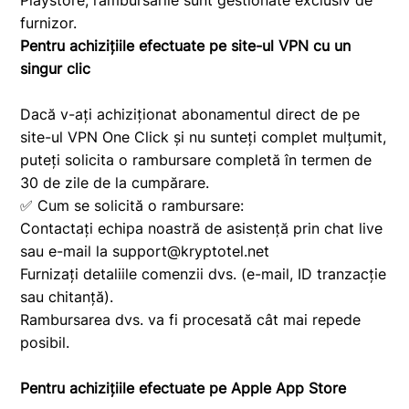
Playstore, rambursările sunt gestionate exclusiv de
furnizor.
Pentru achizițiile efectuate pe site-ul VPN cu un
singur clic
Dacă v-ați achiziționat abonamentul direct de pe
site-ul VPN One Click și nu sunteți complet mulțumit,
puteți solicita o rambursare completă în termen de
30 de zile de la cumpărare.
✅ Cum se solicită o rambursare:
Contactați echipa noastră de asistență prin chat live
sau e-mail la
support@kryptotel.net
Furnizați detaliile comenzii dvs. (e-mail, ID tranzacție
sau chitanță).
Rambursarea dvs. va fi procesată cât mai repede
posibil.
Pentru achizițiile efectuate pe Apple App Store