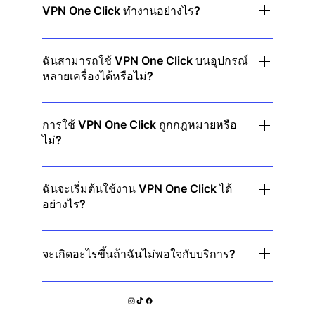
สตรีม และดาวน์โหลดราบรื่นไม่มีสะดุด
VPN One Click ทำงานอย่างไร?
VPN One Click เข้ารหัสการรับส่งข้อมูลทาง
อินเทอร์เน็ตของคุณและซ่อนที่อยู่ IP ของคุณ ช่วยให้
ฉันสามารถใช้ VPN One Click บนอุปกรณ์
หลายเครื่องได้หรือไม่?
คุณปลอดภัยและไม่เปิดเผยตัวตนเมื่อใช้งานออนไลน์
ใช่! การสมัครสมาชิกครั้งเดียวครอบคลุมอุปกรณ์หลาย
เครื่อง คุณจึงได้รับการปกป้องจากอุปกรณ์ทั้งหมดของ
การใช้ VPN One Click ถูกกฎหมายหรือ
ไม่?
คุณ
ใช่ VPN ถูกกฎหมายในประเทศส่วนใหญ่ อย่างไรก็ตาม
เราขอแนะนำให้ตรวจสอบกฎระเบียบในท้องถิ่นก่อนใช้
ฉันจะเริ่มต้นใช้งาน VPN One Click ได้
อย่างไร?
งาน
เพียงดาวน์โหลดแอป คลิกเชื่อมต่อ แล้วคุณจะได้รับ
การปกป้องทันที ไม่ต้องตั้งค่าอะไรให้ยุ่งยาก!
จะเกิดอะไรขึ้นถ้าฉันไม่พอใจกับบริการ?
เรามีการรับประกันคืนเงินภายใน 30 วัน ดังนั้นคุณจึง
สามารถทดลองได้โดยไม่ต้องเสี่ยง!