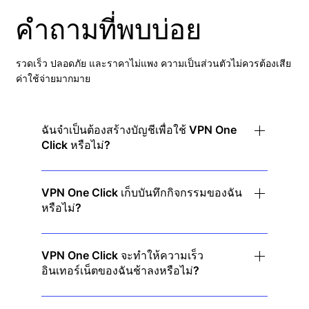
คำถามที่พบบ่อย
รวดเร็ว ปลอดภัย และราคาไม่แพง ความเป็นส่วนตัวไม่ควรต้องเสีย
ค่าใช้จ่ายมากมาย
ฉันจำเป็นต้องสร้างบัญชีเพื่อใช้ VPN One
Click หรือไม่?
ไม่! เพียงดาวน์โหลดแอป แตะเพื่อเชื่อมต่อ และ
เพลิดเพลินไปกับความเป็นส่วนตัวทันที โดยไม่ต้องลง
VPN One Click เก็บบันทึกกิจกรรมของฉัน
หรือไม่?
ทะเบียน
ไม่ เราปฏิบัติตามนโยบายไม่บันทึกข้อมูลอย่างเคร่งครัด
ซึ่งหมายความว่าเราไม่ติดตามหรือจัดเก็บกิจกรรม
VPN One Click จะทำให้ความเร็ว
อินเทอร์เน็ตของฉันช้าลงหรือไม่?
ออนไลน์ใดๆ ของคุณ
ไม่เลย! เซิร์ฟเวอร์ความเร็วสูงของเราทำให้การท่องเว็บ