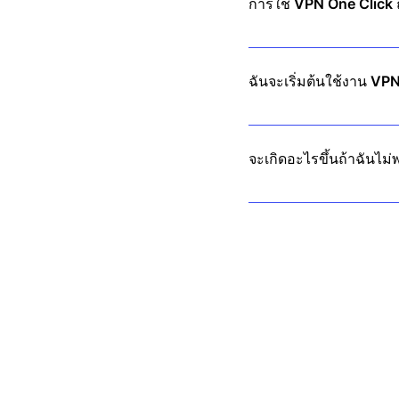
การใช้ VPN One Click 
ใช่ VPN ถูกกฎหมายในประเ
ฉันจะเริ่มต้นใช้งาน VP
เพียงดาวน์โหลดแอป คลิกเชื่อ
จะเกิดอะไรขึ้นถ้าฉันไม
เรามีการรับประกันคืนเงินภา