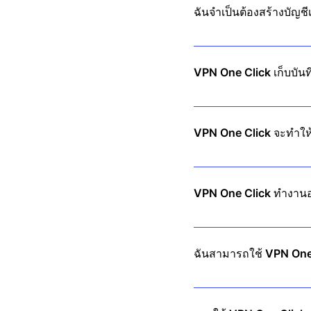
ฉันจำเป็นต้องสร้างบัญชี
ไม่! เพียงดาวน์โหลดแอป แตะ
VPN One Click เก็บบัน
ไม่ เราปฏิบัติตามนโยบายไม
VPN One Click จะทำให้
ไม่เลย! เซิร์ฟเวอร์ความเร็
VPN One Click ทำงานอ
VPN One Click เข้ารหัสการ
เมื่อใช้งานออนไลน์
ฉันสามารถใช้ VPN One 
ใช่! การสมัครสมาชิกครั้งเ