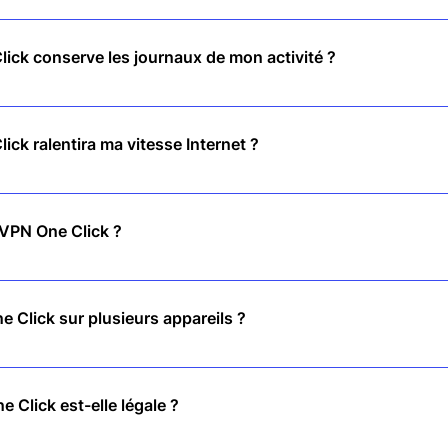
ent l'application, connectez-vous et profitez d'une confidentialité i
ick conserve les journaux de mon activité ?
itique stricte de non-enregistrement, ce qui signifie que nous ne sui
 ligne.
ck ralentira ma vitesse Internet ?
eurs ultra-rapides garantissent une navigation, un streaming et des
VPN One Click ?
e trafic Internet et masque votre adresse IP, vous gardant ainsi en 
ne Click sur plusieurs appareils ?
couvre plusieurs appareils, vous protégeant ainsi tous vos appareils
e Click est-elle légale ?