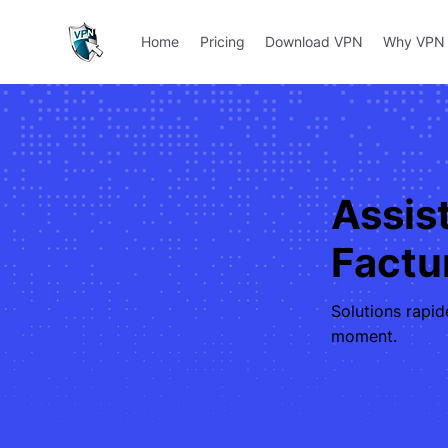
Home
Pricing
Download VPN
Why VPN 
Assis
Factu
Solutions rapid
moment.