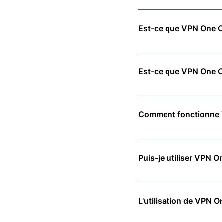
Non ! Téléchargez simplem
inscription.
Est-ce que VPN One Cl
Non. Nous suivons une pol
aucune de vos activités en
Est-ce que VPN One Cli
Absolument pas ! Nos serv
et sans latence.
Comment fonctionne 
VPN One Click crypte votr
ligne.
Puis-je utiliser VPN O
Oui ! Un seul abonnement 
L'utilisation de VPN On