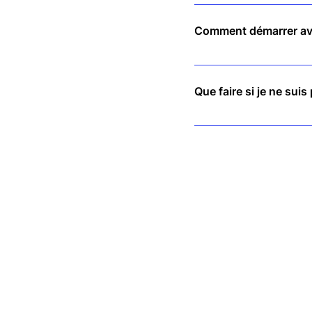
Oui, les VPN sont légaux
locale avant de les utiliser
Comment démarrer av
Téléchargez simplement l
configuration compliquée 
Que faire si je ne suis
Nous offrons une garanti