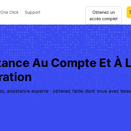
Obtenez un
One Click
Support
accès complet
tance Au Compte Et À 
ration
es, assistance experte : obtenez l’aide dont vous avez beso