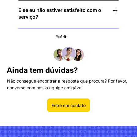
Basta baixar o aplicativo, clicar em conectar e
você estará protegido instantaneamente — sem
E se eu não estiver satisfeito com o
serviço?
necessidade de configuração complicada!
Oferecemos uma garantia de reembolso de 30
dias para que você possa experimentar sem
riscos!
Ainda tem dúvidas?
Não consegue encontrar a resposta que procura? Por favor,
converse com nossa equipe amigável.
Entre em contato