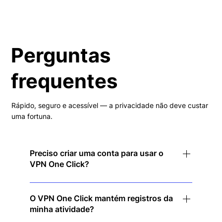
Perguntas
frequentes
Rápido, seguro e acessível — a privacidade não deve custar
uma fortuna.
Preciso criar uma conta para usar o
VPN One Click?
Não! Basta baixar o aplicativo, tocar para
conectar e aproveitar a privacidade instantânea
O VPN One Click mantém registros da
minha atividade?
— sem necessidade de inscrição.