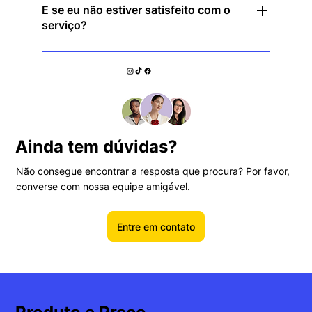
você estará protegido instantaneamente — sem
E se eu não estiver satisfeito com o
serviço?
necessidade de configuração complicada!
Oferecemos uma garantia de reembolso de 30
dias para que você possa experimentar sem
riscos!
Ainda tem dúvidas?
Não consegue encontrar a resposta que procura? Por favor,
converse com nossa equipe amigável.
Entre em contato