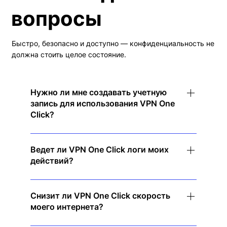
вопросы
Быстро, безопасно и доступно — конфиденциальность не
должна стоить целое состояние.
Нужно ли мне создавать учетную
запись для использования VPN One
Click?
Нет! Просто загрузите приложение, коснитесь
для подключения и наслаждайтесь
Ведет ли VPN One Click логи моих
действий?
мгновенной конфиденциальностью —
регистрация не требуется.
Нет. Мы придерживаемся строгой политики
отсутствия логов, то есть мы не отслеживаем
Снизит ли VPN One Click скорость
моего интернета?
и не храним никакие ваши действия в
Интернете.