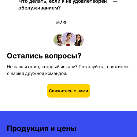
«Подключиться», и вы мгновенно будете
Что делать, если я не удовлетворен
обслуживанием?
защищены — никакая сложная настройка не
требуется!
Мы предлагаем 30-дневную гарантию
возврата денег, поэтому вы можете
попробовать без риска!
Остались вопросы?
Не нашли ответ, который искали? Пожалуйста, свяжитесь
с нашей дружной командой.
Свяжитесь с нами
Продукция и цены