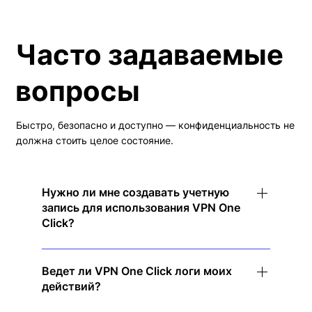
Часто задаваемые
вопросы
Быстро, безопасно и доступно — конфиденциальность не
должна стоить целое состояние.
Нужно ли мне создавать учетную
запись для использования VPN One
Click?
Нет! Просто загрузите приложение, коснитесь
для подключения и наслаждайтесь
Ведет ли VPN One Click логи моих
действий?
мгновенной конфиденциальностью —
регистрация не требуется.